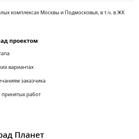
ых комплексах Москвы и Подмосковья, в т.ч. в ЖК
над проектом
тапа
ких вариантах
ечаниям заказчика
 принятых работ
рад Планет