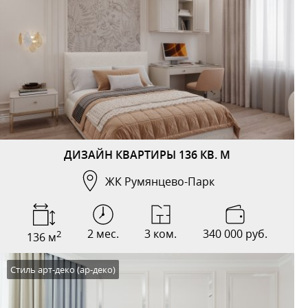
ДИЗАЙН КВАРТИРЫ 136 КВ. М
ЖК Румянцево-Парк
2 мес.
3 ком.
340 000 руб.
2
136 м
Стиль арт-деко (ар-деко)