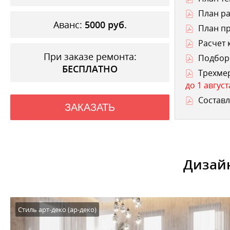
План ра
Аванс:
5000
руб.
План п
Расчет 
При заказе ремонта:
Подбор 
БЕСПЛАТНО
Трехме
до 1 август
Составл
ЗАКАЗАТЬ
Дизайн
Стиль арт-деко (ар-деко)