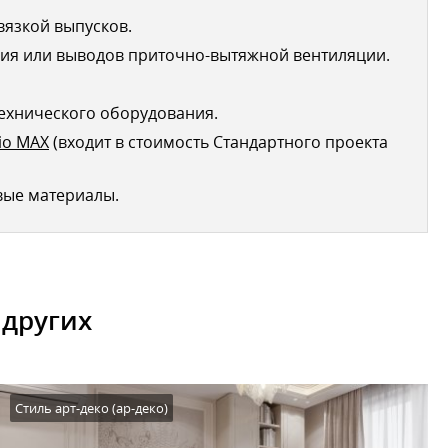
вязкой выпусков.
ия или выводов приточно-вытяжной вентиляции.
ехнического оборудования.
io MAX
(входит в стоимость Стандартного проекта
вые материалы.
 других
Стиль арт-деко (ар-деко)