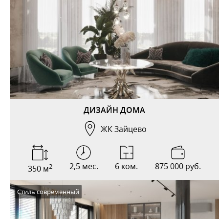
ДИЗАЙН ДОМА
ЖК Зайцево
2,5 мес.
6 ком.
875 000 руб.
2
350 м
Стиль современный