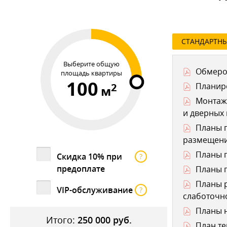
СТАНДАРТН
Выберите общую
Обмеро
площадь квартиры
100
2
Планир
м
Монтаж
и дверных
Планы п
размещени
Планы п
Скидка 10% при
?
предоплате
Планы п
Планы р
VIP-обслуживание
?
слаботочно
Планы н
Итого:
250 000
руб.
План те