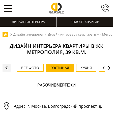
ДИЗАЙН ИНТЕРЬЕРА
РЕМОНТ КВАРТИР
Дизайн интерьера
Дизайн интерьера квартиры в ЖК Метроп
ДИЗАЙН ИНТЕРЬЕРА КВАРТИРЫ В ЖК
МЕТРОПОЛИЯ, 39 КВ.М.
ВСЕ ФОТО
ГОСТИНАЯ
КУХНЯ
СПАЛ
РАБОЧИЕ ЧЕРТЕЖИ
ПРИХОЖАЯ
ГОСТИНАЯ
ГОСТИНАЯ
СПАЛЬНЯ
СПАЛЬНЯ
СПАЛЬНЯ
СПАЛЬНЯ
ВАННАЯ
ВАННАЯ
ВАННАЯ
ВАННАЯ
КУХНЯ
КУХНЯ
КУХНЯ
Адрес:
г. Москва, Волгоградский проспект, д.