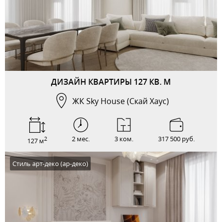
ДИЗАЙН КВАРТИРЫ 127 КВ. М
ЖК Sky House (Скай Хаус)
2 мес.
3 ком.
317 500 руб.
2
127 м
Стиль арт-деко (ар-деко)