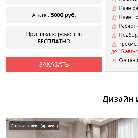
План ра
Аванс:
5000
руб.
План п
Расчет 
При заказе ремонта:
Подбор 
БЕСПЛАТНО
Трехме
до 15 авгус
Составл
ЗАКАЗАТЬ
Дизайн 
Стиль арт-деко (ар-деко)