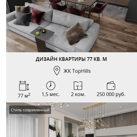
ДИЗАЙН КВАРТИРЫ 77 КВ. М
ЖК TopHills
1,5 мес.
2 ком.
250 000 руб.
2
77 м
Стиль современный