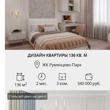
ДИЗАЙН КВАРТИРЫ 136 КВ. М
ЖК Румянцево-Парк
2 мес.
3 ком.
340 000 руб.
2
136 м
Стиль арт-деко (ар-деко)