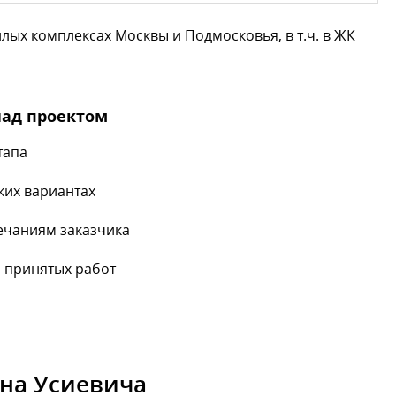
ых комплексах Москвы и Подмосковья, в т.ч. в ЖК
над проектом
тапа
ких вариантах
ечаниям заказчика
 принятых работ
 на Усиевича