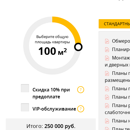
СТАНДАРТН
Выберите общую
Обмеро
площадь квартиры
100
2
Планир
м
Монтаж
и дверных
Планы п
размещени
Планы п
Скидка 10% при
?
предоплате
Планы п
Планы р
VIP-обслуживание
?
слаботочно
Планы н
Итого:
250 000
руб.
План те