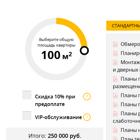
СТАНДАРТН
Выберите общую
Обмеро
площадь квартиры
100
2
Планир
м
Монтаж
и дверных
Планы п
размещени
Планы п
Скидка 10% при
?
предоплате
Планы п
Планы р
VIP-обслуживание
?
слаботочно
Планы н
Итого:
250 000
руб.
План те