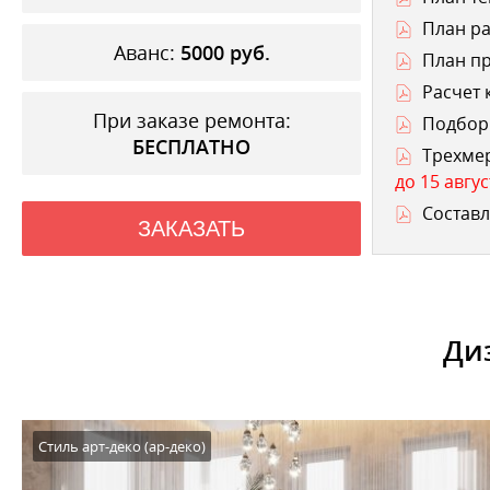
План ра
Аванс:
5000
руб.
План п
Расчет 
При заказе ремонта:
Подбор 
БЕСПЛАТНО
Трехме
до 15 авгус
Составл
ЗАКАЗАТЬ
Ди
Стиль арт-деко (ар-деко)