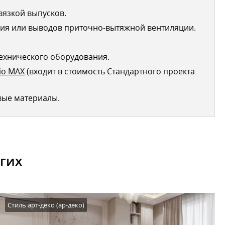
вязкой выпусков.
ия или выводов приточно-вытяжной вентиляции.
ехнического оборудования.
io MAX
(входит в стоимость Стандартного проекта
вые материалы.
гих
Стиль арт-деко (ар-деко)