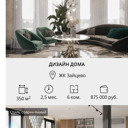
ДИЗАЙН ДОМА
ЖК Зайцево
2,5 мес.
6 ком.
875 000 руб.
2
350 м
Стиль современный