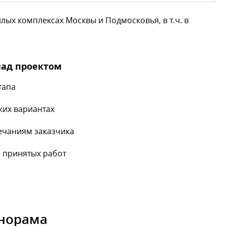
ых комплексах Москвы и Подмосковья, в т.ч. в
над проектом
тапа
ких вариантах
ечаниям заказчика
 принятых работ
анорама