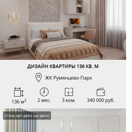
ДИЗАЙН КВАРТИРЫ 136 КВ. М
ЖК Румянцево-Парк
2 мес.
3 ком.
340 000 руб.
2
136 м
Стиль арт-деко (ар-деко)