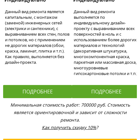
Данный вид ремонта является
Данный вид ремонта
капитальным, с монтажом
выполняется по
(заменой) инженерных сетей
индивидуальному дизайн-
(электрики и сантехники), с
проекту с выравниванием всех
выравниванием всех стен, полов
поверхностей в ноль и с
и потолков, но с применением
использованием более дорогих
не дорогих материалов (обои,
материалов и технологий
краска, ламинат, плитка и т.п.).
(декоративная штукатурка,
Как правило, выполняется без
многокомпонентная краска,
дизайн-проекта.
паркетная или массивная доска,
многоуровневые
гипсокартоновые потолки и т.п.).
ПОДРОБНЕЕ
ПОДРОБНЕЕ
Минимальная стоимость работ: 700000 руб. Стоимость
является ориентировочной и зависит от сложности
ремонта.
Как получить скидку 10%
?