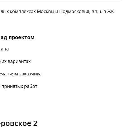
ых комплексах Москвы и Подмосковья, в т.ч. в ЖК
над проектом
тапа
ких вариантах
ечаниям заказчика
 принятых работ
еровское 2