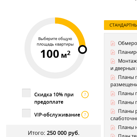
СТАНДАРТН
Выберите общую
Обмеро
площадь квартиры
100
2
Планир
м
Монтаж
и дверных
Планы п
размещени
Планы п
Скидка 10% при
?
предоплате
Планы п
Планы р
VIP-обслуживание
?
слаботочно
Планы н
Итого:
250 000
руб.
План те