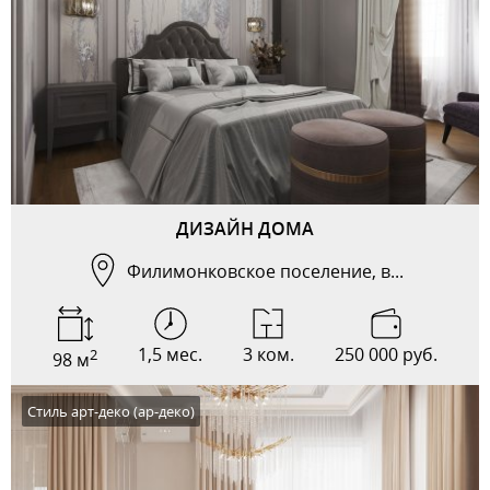
ДИЗАЙН ДОМА
Филимонковское поселение, в...
1,5 мес.
3 ком.
250 000 руб.
2
98 м
Стиль арт-деко (ар-деко)