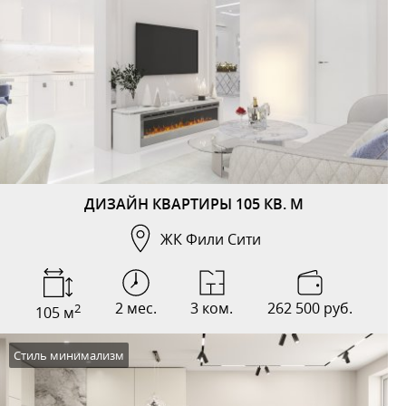
ДИЗАЙН КВАРТИРЫ 105 КВ. М
ЖК Фили Сити
2 мес.
3 ком.
262 500 руб.
2
105 м
Стиль минимализм