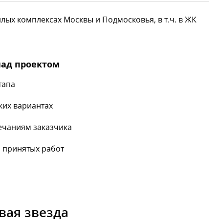
ых комплексах Москвы и Подмосковья, в т.ч. в ЖК
над проектом
тапа
ких вариантах
ечаниям заказчика
 принятых работ
вая звезда