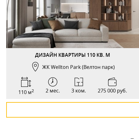
ДИЗАЙН КВАРТИРЫ 110 КВ. М
ЖК Wellton Park (Велтон парк)
2 мес.
3 ком.
275 000 руб.
2
110 м