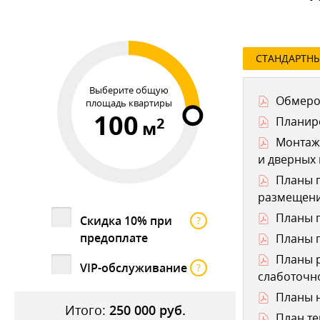
СТАНДАРТН
Выберите общую
Обмеро
площадь квартиры
100
2
Планир
м
Монтаж
и дверных
Планы п
размещени
Планы п
Скидка 10% при
?
предоплате
Планы п
Планы р
VIP-обслуживание
?
слаботочно
Планы н
Итого:
250 000
руб.
План те