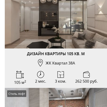
ДИЗАЙН КВАРТИРЫ 105 КВ. М
ЖК Квартал 38А
2 мес.
3 ком.
262 500 руб.
2
105 м
Стиль лофт