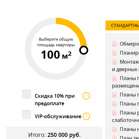
СТАНДАРТН
Выберите общую
Обмеро
площадь квартиры
100
2
Планир
м
Монтаж
и дверных
Планы п
размещени
Планы п
Скидка 10% при
?
предоплате
Планы п
Планы р
VIP-обслуживание
?
слаботочно
Планы н
Итого:
250 000
руб.
План те