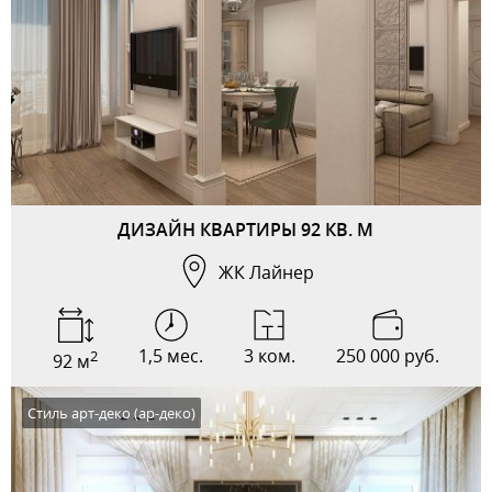
ДИЗАЙН КВАРТИРЫ 92 КВ. М
ЖК Лайнер
1,5 мес.
3 ком.
250 000 руб.
2
92 м
Стиль арт-деко (ар-деко)