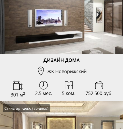
ДИЗАЙН ДОМА
ЖК Новорижский
2,5 мес.
5 ком.
752 500 руб.
2
301 м
Стиль арт-деко (ар-деко)