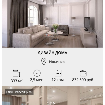
ДИЗАЙН ДОМА
Ильинка
2,5 мес.
12 ком.
832 500 руб.
2
333 м
Стиль классицизм