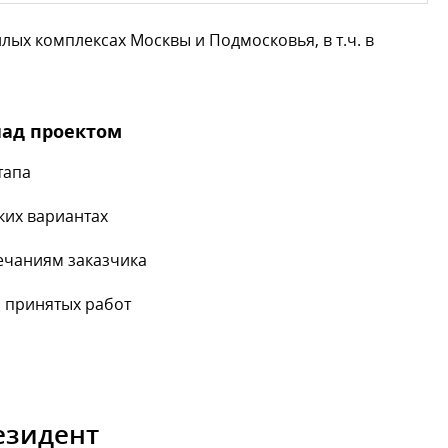
ых комплексах Москвы и Подмосковья, в т.ч. в
над проектом
тапа
ких вариантах
ечаниям заказчика
 принятых работ
езидент