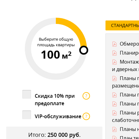
СТАНДАРТН
Выберите общую
Обмеро
площадь квартиры
100
2
Планир
м
Монтаж
и дверных
Планы п
размещени
Планы п
Скидка 10% при
?
предоплате
Планы п
Планы р
VIP-обслуживание
?
слаботочно
Планы н
Итого:
250 000
руб.
План те