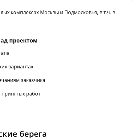
ых комплексах Москвы и Подмосковья, в т.ч. в
над проектом
тапа
ких вариантах
ечаниям заказчика
 принятых работ
ские берега