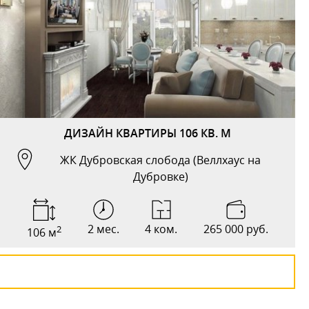
ДИЗАЙН КВАРТИРЫ 106 КВ. М
ЖК Дубровская слобода (Веллхаус на
Дубровке)
2 мес.
4 ком.
265 000 руб.
2
106 м