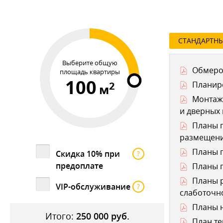
СТАНДАРТН
Выберите общую
Обмеро
площадь квартиры
100
2
Планир
м
Монтаж
и дверных
Планы п
размещени
Планы п
Скидка 10% при
?
предоплате
Планы п
Планы р
VIP-обслуживание
?
слаботочно
Планы н
Итого:
250 000
руб.
План те