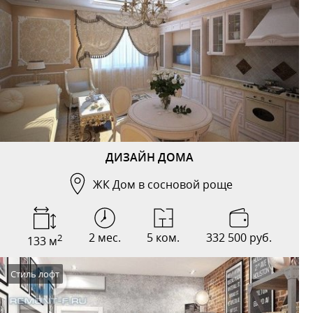
ДИЗАЙН ДОМА
ЖК Дом в сосновой роще
2 мес.
5 ком.
332 500 руб.
2
133 м
Стиль лофт