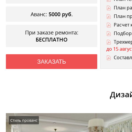
План ра
Аванс:
5000
руб.
План п
Расчет 
При заказе ремонта:
Подбор 
БЕСПЛАТНО
Трехме
до 15 авгус
Составл
ЗАКАЗАТЬ
Дизай
Стиль прованс