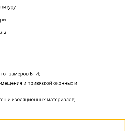
рнитуру
ери
емы
 от замеров БТИ;
помещения и привязкой оконных и
тен и изоляционных материалов;