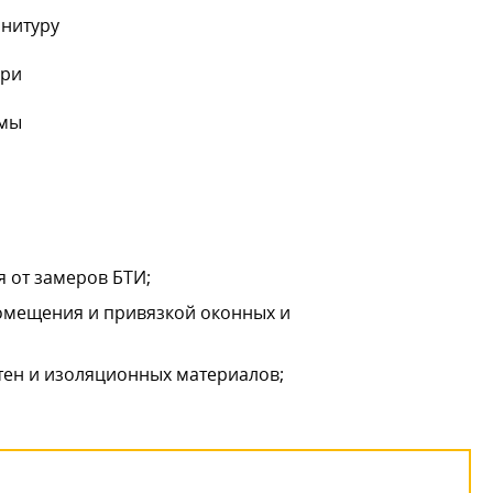
рнитуру
ери
емы
 от замеров БТИ;
помещения и привязкой оконных и
тен и изоляционных материалов;