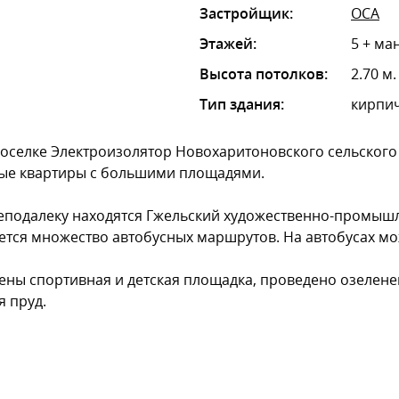
Застройщик:
ОСА
Этажей:
5 + ма
Высота потолков:
2.70 м.
Тип здания:
кирпич
оселке Электроизолятор Новохаритоновского сельского
ные квартиры с большими площадями.
еподалеку находятся Гжельский художественно-промышле
ется множество автобусных маршрутов. На автобусах мо
ны спортивная и детская площадка, проведено озелене
я пруд.