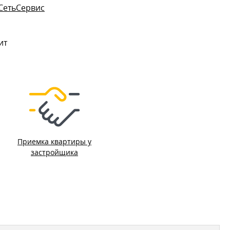
СетьСервис
ит
Приемка квартиры у
застройщика