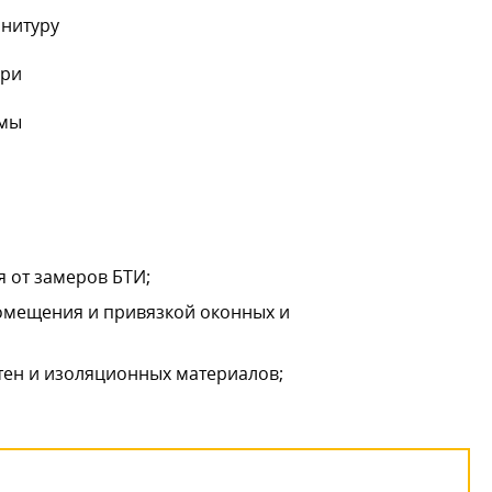
рнитуру
ери
емы
 от замеров БТИ;
помещения и привязкой оконных и
тен и изоляционных материалов;