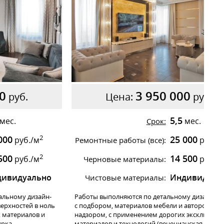
0
3 950 000
руб.
Цена:
руб.
5,5
мес.
мес.
Срок:
2
000
25 000
руб./м
руб./
Ремонтные работы (все):
2
500
14 500
руб./м
руб./
Черновые материалы:
дивидуально
Индивидуал
Чистовые материалы:
альному дизайн-
Работы выполняются по детальному дизайн-пр
ерхностей в ноль
с подбором, материалов мебели и авторским
х материалов и
надзором, с применением дорогих эксклюзив
рка,
материалов и технологий (венецианская штука