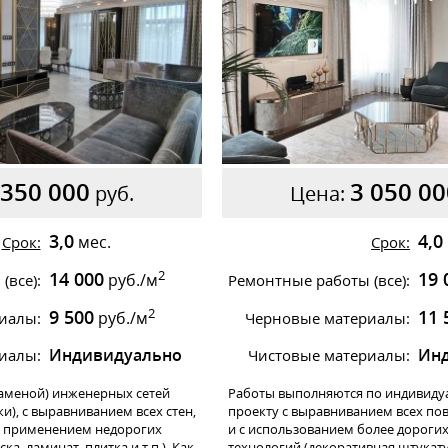
 350 000
3 050 00
руб.
Цена:
3,0
4,0
мес.
Срок:
Срок:
2
14 000
19 
руб./м
(все):
Ремонтные работы (все):
2
9 500
11 
руб./м
иалы:
Черновые материалы:
Индивидуально
Ин
иалы:
Чистовые материалы:
аменой) инженерных сетей
Работы выполняются по индивиду
ки), с выравниванием всех стен,
проекту с выравниванием всех пов
 с применением недорогих
и с использованием более дороги
ка, ламинат, плитка и т.п.). Как
технологий (декоративная штукату