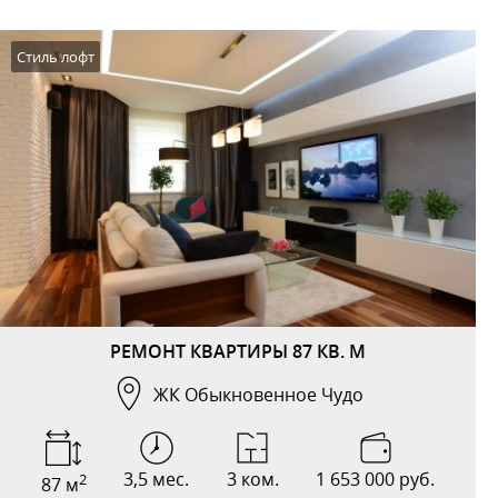
Стиль лофт
РЕМОНТ КВАРТИРЫ 87 КВ. М
ЖК Обыкновенное Чудо
3,5 мес.
3 ком.
1 653 000 руб.
2
87 м