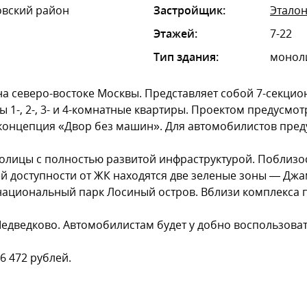
овский район
Застройщик:
Эталон
Этажей:
7-22
Тип здания:
монол
 северо-востоке Москвы. Представляет собой 7-секцио
ы 1-, 2-, 3- и 4-комнатные квартиры. Проектом предусм
 концепция «Двор без машин». Для автомобилистов пре
лицы с полностью развитой инфраструктурой. Поблизост
ей доступности от ЖК находятся две зеленые зоны — Джам
циональный парк Лосиный остров. Вблизи комплекса пр
едведково. Автомобилистам будет у добно воспользовать
6 472 рублей.