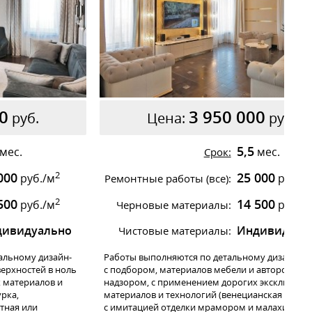
0
3 950 000
руб.
Цена:
руб.
5,5
мес.
мес.
Срок:
2
000
25 000
руб./м
руб./
Ремонтные работы (все):
2
500
14 500
руб./м
руб./
Черновые материалы:
дивидуально
Индивидуал
Чистовые материалы:
альному дизайн-
Работы выполняются по детальному дизайн-пр
ерхностей в ноль
с подбором, материалов мебели и авторским
х материалов и
надзором, с применением дорогих эксклюзив
рка,
материалов и технологий (венецианская штука
тная или
с имитацией отделки мрамором и малахитом,