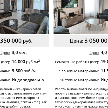
 350 000
3 050 00
руб.
Цена:
3,0
4,0
мес.
Срок:
Срок:
2
14 000
19 
руб./м
(все):
Ремонтные работы (все):
2
9 500
11 
руб./м
иалы:
Черновые материалы:
Индивидуально
Ин
иалы:
Чистовые материалы:
аменой) инженерных сетей
Работы выполняются по индивиду
ки), с выравниванием всех стен,
проекту с выравниванием всех пов
 с применением недорогих
и с использованием более дороги
ка, ламинат, плитка и т.п.). Как
технологий (декоративная штукату
без дизайн-проекта.
многокомпонентная краска, парке