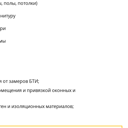
, полы, потолки)
рнитуру
ери
емы
 от замеров БТИ;
помещения и привязкой оконных и
тен и изоляционных материалов;