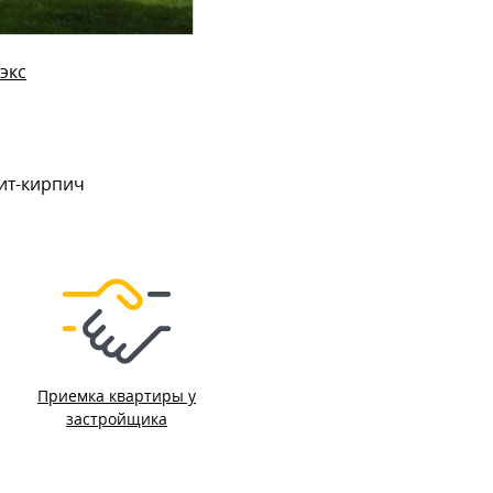
экс
ит-кирпич
Приемка квартиры у
застройщика