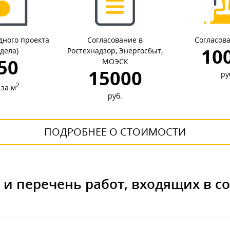
дного проекта
Согласование в
Согласова
10
здела)
Ростехнадзор, Энергосбыт,
50
МОЭСК
15000
ру
2
 за м
руб.
ПОДРОБНЕЕ О СТОИМОСТИ
) и перечень работ, входящих в с