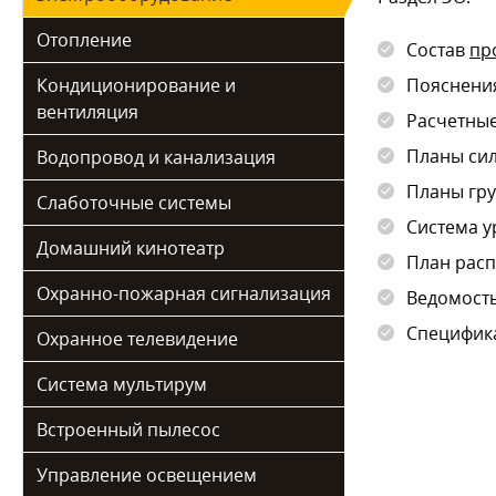
Отопление
Состав
пр
Кондиционирование и
Пояснения
вентиляция
Расчетны
Планы сил
Водопровод и канализация
Планы гру
Слаботочные системы
Система у
Домашний кинотеатр
План рас
Охранно-пожарная сигнализация
Ведомост
Специфика
Охранное телевидение
Система мультирум
Встроенный пылесос
Управление освещением