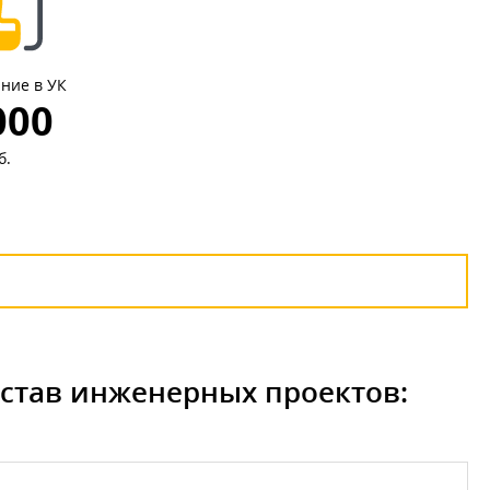
ние в УК
000
б.
остав инженерных проектов: