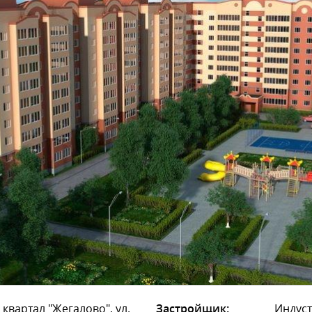
 квартал "Жегалово", ул.
Застройщик:
Индуст