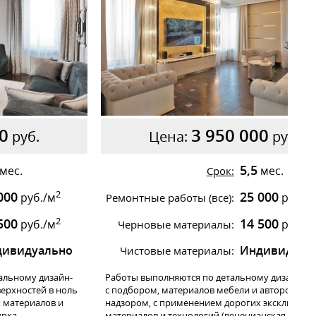
0
3 950 000
руб.
Цена:
руб.
5,5
мес.
мес.
Срок:
2
000
25 000
руб./м
руб./
Ремонтные работы (все):
2
500
14 500
руб./м
руб./
Черновые материалы:
дивидуально
Индивидуал
Чистовые материалы:
альному дизайн-
Работы выполняются по детальному дизайн-пр
ерхностей в ноль
с подбором, материалов мебели и авторским
х материалов и
надзором, с применением дорогих эксклюзив
рка,
материалов и технологий (венецианская штука