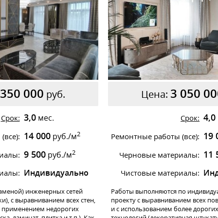
 350 000
3 050 00
руб.
Цена:
3,0
4,0
мес.
Срок:
Срок:
2
14 000
19 
руб./м
(все):
Ремонтные работы (все):
2
9 500
11 
руб./м
иалы:
Черновые материалы:
Индивидуально
Ин
иалы:
Чистовые материалы:
аменой) инженерных сетей
Работы выполняются по индивиду
ки), с выравниванием всех стен,
проекту с выравниванием всех пов
 с применением недорогих
и с использованием более дороги
ка, ламинат, плитка и т.п.). Как
технологий (декоративная штукату