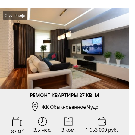
Стиль лофт
РЕМОНТ КВАРТИРЫ 87 КВ. М
ЖК Обыкновенное Чудо
3,5 мес.
3 ком.
1 653 000 руб.
2
87 м