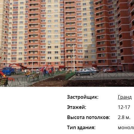
Застройщик:
Гранд
Этажей:
12-17
Высота потолков:
2.8 м.
Тип здания:
монол