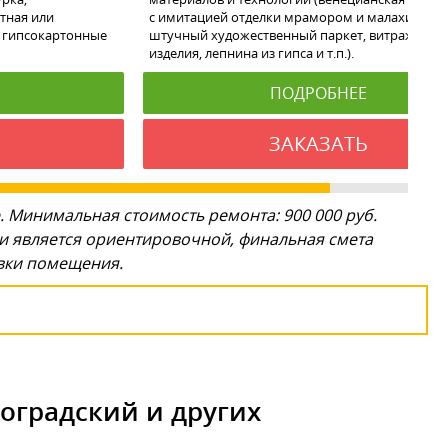
тная или
с имитацией отделки мрамором и малахитом,
 гипсокартонные
штучный художественный паркет, витражи, ко
изделия, лепнина из гипса и т.п.).
ПОДРОБНЕЕ
ЗАКАЗАТЬ
. Минимальная стоимость ремонта: 900 000 руб.
ги является ориентировочной, финальная смета
овки помещения.
оградский и других