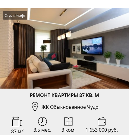
Стиль лофт
РЕМОНТ КВАРТИРЫ 87 КВ. М
ЖК Обыкновенное Чудо
3,5 мес.
3 ком.
1 653 000 руб.
2
87 м