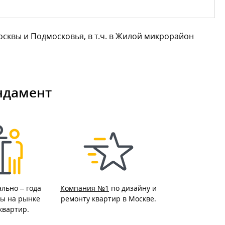
квы и Подмосковья, в т.ч. в Жилой микрорайон
ндамент
ально –
года
Компания №1
по дизайну и
ы на рынке
ремонту квартир в Москве.
квартир.