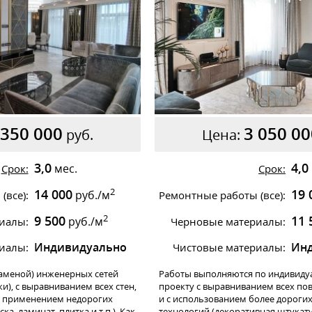
 350 000
3 050 00
руб.
Цена:
3,0
4,0
мес.
Срок:
Срок:
2
14 000
19 
руб./м
(все):
Ремонтные работы (все):
2
9 500
11 
руб./м
иалы:
Черновые материалы:
Индивидуально
Ин
иалы:
Чистовые материалы:
аменой) инженерных сетей
Работы выполняются по индивиду
ки), с выравниванием всех стен,
проекту с выравниванием всех пов
 с применением недорогих
и с использованием более дороги
ка, ламинат, плитка и т.п.). Как
технологий (декоративная штукату