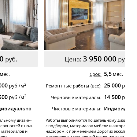
0
3 950 000
руб.
Цена:
руб.
5,5
мес.
мес.
Срок:
2
000
25 000
руб./м
руб./
Ремонтные работы (все):
2
500
14 500
руб./м
руб./
Черновые материалы:
дивидуально
Индивидуал
Чистовые материалы:
альному дизайн-
Работы выполняются по детальному дизайн-пр
ерхностей в ноль
с подбором, материалов мебели и авторским
х материалов и
надзором, с применением дорогих эксклюзив
рка,
материалов и технологий (венецианская штука