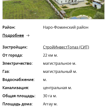
Район:
Наро-Фоминский район
Подробнее
Застройщик:
СтройИнвестТопаз (СИТ)
От города:
22 км м.
Электричество:
магистральное м.
Газ:
магистральный м.
Водоснабжение:
м.
Канализация:
центральная м.
Общая площадь:
30 га м.
Площадь дома:
Array м.