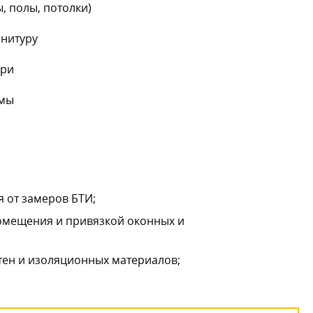
, полы, потолки)
рнитуру
ери
емы
 от замеров БТИ;
помещения и привязкой оконных и
тен и изоляционных материалов;