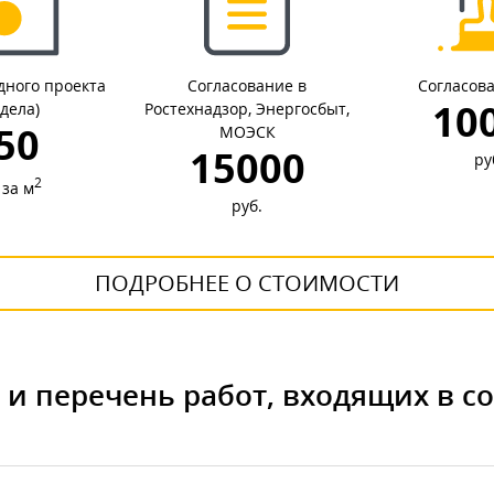
дного проекта
Согласование в
Согласова
10
здела)
Ростехнадзор, Энергосбыт,
50
МОЭСК
15000
ру
2
 за м
руб.
ПОДРОБНЕЕ О СТОИМОСТИ
) и перечень работ, входящих в с