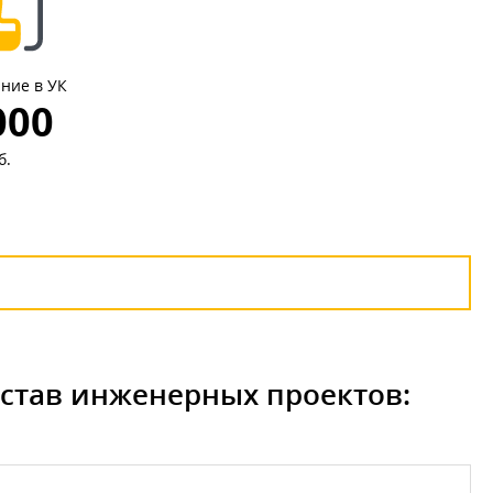
ние в УК
000
б.
остав инженерных проектов: