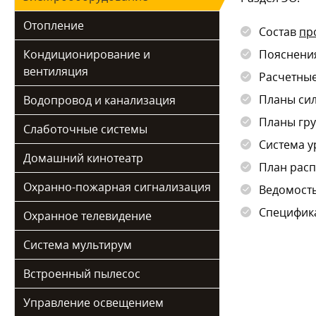
Отопление
Состав
пр
Кондиционирование и
Пояснения
вентиляция
Расчетны
Планы сил
Водопровод и канализация
Планы гру
Слаботочные системы
Система у
Домашний кинотеатр
План рас
Охранно-пожарная сигнализация
Ведомост
Специфика
Охранное телевидение
Система мультирум
Встроенный пылесос
Управление освещением