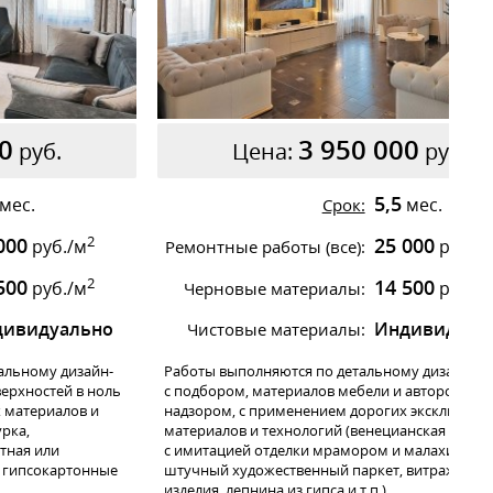
0
3 950 000
руб.
Цена:
руб.
5,5
мес.
мес.
Срок:
2
000
25 000
руб./м
руб./
Ремонтные работы (все):
2
500
14 500
руб./м
руб./
Черновые материалы:
дивидуально
Индивидуал
Чистовые материалы:
альному дизайн-
Работы выполняются по детальному дизайн-пр
ерхностей в ноль
с подбором, материалов мебели и авторским
х материалов и
надзором, с применением дорогих эксклюзив
рка,
материалов и технологий (венецианская штука
тная или
с имитацией отделки мрамором и малахитом,
 гипсокартонные
штучный художественный паркет, витражи, ко
изделия, лепнина из гипса и т.п.).