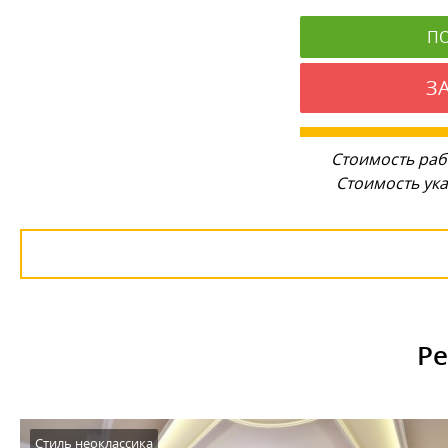
П
З
Стоимость раб
Стоимость ука
Ре
Стиль неоклассика