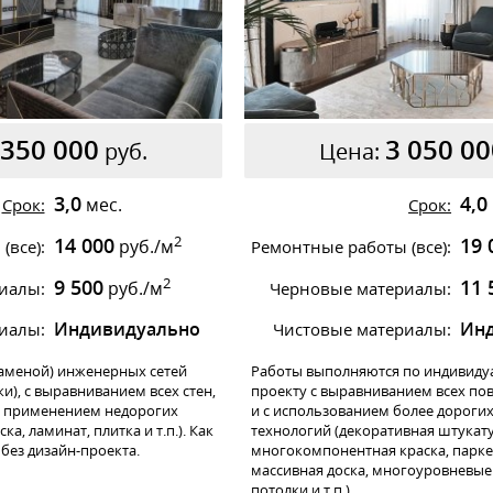
 350 000
3 050 00
руб.
Цена:
3,0
4,0
мес.
Срок:
Срок:
2
14 000
19 
руб./м
(все):
Ремонтные работы (все):
2
9 500
11 
руб./м
иалы:
Черновые материалы:
Индивидуально
Ин
иалы:
Чистовые материалы:
аменой) инженерных сетей
Работы выполняются по индивиду
ки), с выравниванием всех стен,
проекту с выравниванием всех пов
 с применением недорогих
и с использованием более дороги
ка, ламинат, плитка и т.п.). Как
технологий (декоративная штукату
без дизайн-проекта.
многокомпонентная краска, парке
массивная доска, многоуровневые
потолки и т.п.).