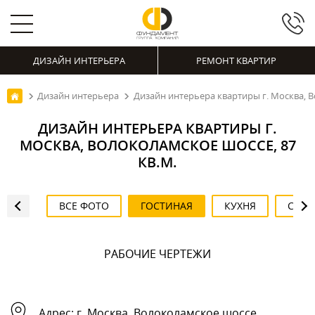
ДИЗАЙН ИНТЕРЬЕРА
РЕМОНТ КВАРТИР
Дизайн интерьера
Дизайн интерьера квартиры г. Москва, В
ДИЗАЙН ИНТЕРЬЕРА КВАРТИРЫ Г.
МОСКВА, ВОЛОКОЛАМСКОЕ ШОССЕ, 87
КВ.М.
ВСЕ ФОТО
ГОСТИНАЯ
КУХНЯ
СПАЛ
РАБОЧИЕ ЧЕРТЕЖИ
РАБОЧИЕ ЧЕРТЕЖИ
ПРИХОЖАЯ
ПРИХОЖАЯ
ГОСТИНАЯ
ГОСТИНАЯ
ГОСТИНАЯ
СПАЛЬНЯ
СПАЛЬНЯ
СПАЛЬНЯ
САНУЗЕЛ
ДЕТСКАЯ
ДЕТСКАЯ
ДЕТСКАЯ
ДЕТСКАЯ
ВАННАЯ
ВАННАЯ
ВАННАЯ
КУХНЯ
КУХНЯ
Адрес:
г. Москва, Волоколамское шоссе