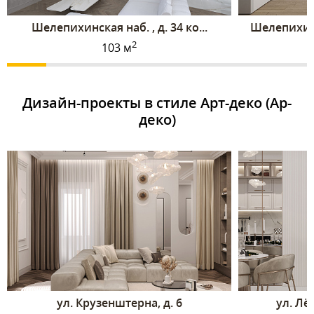
Шелепихинская наб. , д. 34 ко...
Шелепихинс
2
103 м
Дизайн-проекты в стиле Арт-деко (Ар-
деко)
ул. Крузенштерна, д. 6
ул. Лё