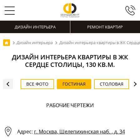
ДИЗАЙН ИНТЕРЬЕРА
РЕМОНТ КВАРТИР
Дизайн интерьера
Дизайн интерьера квартиры в ЖК Сердце 
ДИЗАЙН ИНТЕРЬЕРА КВАРТИРЫ В ЖК
СЕРДЦЕ СТОЛИЦЫ, 130 КВ.М.
ВСЕ ФОТО
ГОСТИНАЯ
СТОЛОВАЯ
РАБОЧИЕ ЧЕРТЕЖИ
ПОСТИРОЧНАЯ
ПРИХОЖАЯ
ПРИХОЖАЯ
ПРИХОЖАЯ
ПРИХОЖАЯ
СТОЛОВАЯ
ГОСТИНАЯ
ГОСТИНАЯ
ГОСТИНАЯ
ГОСТИНАЯ
СПАЛЬНЯ
СПАЛЬНЯ
СПАЛЬНЯ
СПАЛЬНЯ
КАБИНЕТ
КАБИНЕТ
ВАННАЯ
ВАННАЯ
ВАННАЯ
ВАННАЯ
ВАННАЯ
КУХНЯ
КУХНЯ
КУХНЯ
Адрес:
г. Москва, Шелепихинская наб. , д. 34