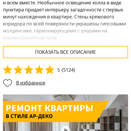
и всем вместе. Необычное освещение холла в виде
пунктира придает интерьеру загадочности с первых
минут нахождения в квартире. Стены кремового
коридора по всей поверхности украшены гипсовыми
молдингами, гармонирующими с узорами на
керамогранитном полу.
Гостиная объединена с кухней и столовой - это самая
ПОКАЗАТЬ ВСЕ ОПИСАНИЕ
просторная и необычайно светлая комната. Роскоши
добавляют две люстры шикарные хрустальные
люстры, которые зонируют пространство, потолок
5
(
5124
)
декорирован нишами с подсветками. На кухне мы
В избранное
видим элегантное и свежее сочетание золота и
молочного цвета. Оно не бросается в глаза ярким
пятном, а выгодно обрамляет пространство.
Позолоченная фурнитура, ножки барных стульев и
окантовка стола – такие мелочи напоминают нам о
том, какой именно стиль задействован в интерьере.