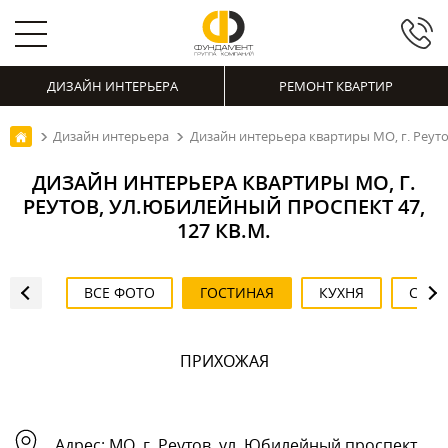
ДИЗАЙН ИНТЕРЬЕРА
РЕМОНТ КВАРТИР
Дизайн интерьера
Дизайн интерьера квартиры МО, г. Реуто
ДИЗАЙН ИНТЕРЬЕРА КВАРТИРЫ МО, Г.
РЕУТОВ, УЛ.ЮБИЛЕЙНЫЙ ПРОСПЕКТ 47,
127 КВ.М.
ВСЕ ФОТО
ГОСТИНАЯ
КУХНЯ
СПАЛ
ПРИХОЖАЯ
ПРИХОЖАЯ
ПРИХОЖАЯ
ГОСТИНАЯ
ГОСТИНАЯ
ГОСТИНАЯ
ГОСТИНАЯ
СПАЛЬНЯ
СПАЛЬНЯ
СПАЛЬНЯ
СПАЛЬНЯ
СПАЛЬНЯ
СПАЛЬНЯ
ВАННАЯ
ВАННАЯ
ВАННАЯ
ВАННАЯ
ВАННАЯ
ВАННАЯ
ВАННАЯ
КУХНЯ
КУХНЯ
КУХНЯ
Адрес:
МО, г. Реутов, ул. Юбилейный проспект