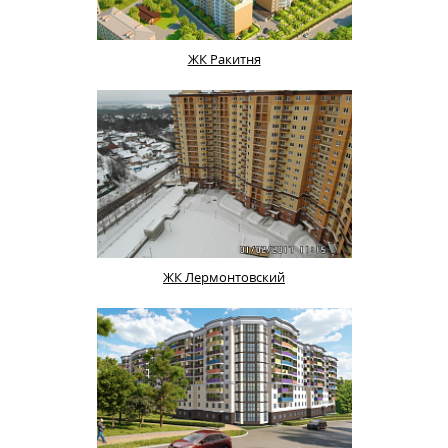
ЖК Ракитня
ЖК Лермонтовский