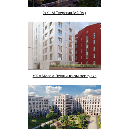
ЖК I'M Тверская (Ай Эм)
ЖК в Малом Левшинском переулке