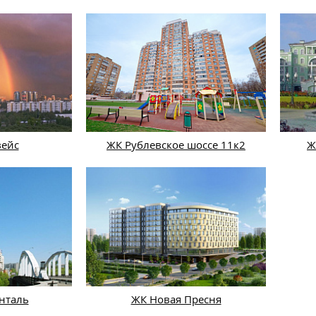
вейс
ЖК Рублевское шоссе 11к2
Ж
нталь
ЖК Новая Пресня