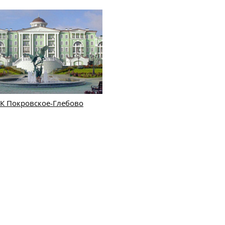
К Покровское-Глебово