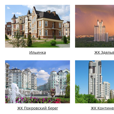
Ильинка
ЖК Эдель
ЖК Покровский берег
ЖК Контине